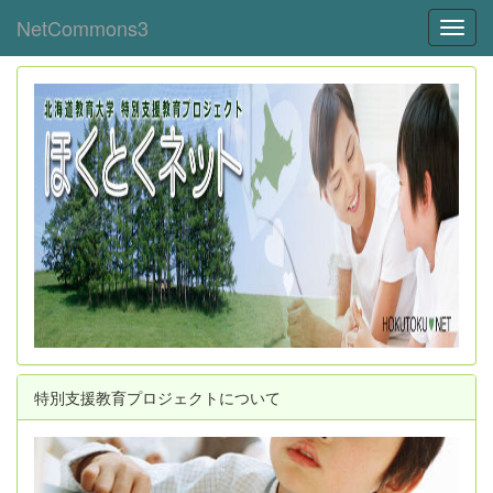
NetCommons3
Toggl
特別支援教育プロジェクトについて