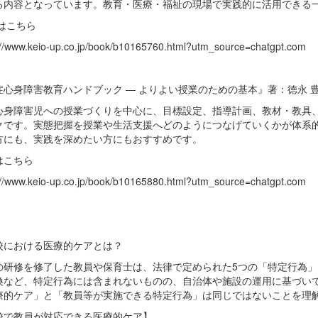
る内容となっています。教育・医療・福祉の現場で実践的に活用できる
はこちら
://www.keio-up.co.jp/book/b10165760.html?utm_source=chatgpt.com
症心身障害教育ハンドブック ― よりよい授業のための基本』著：徳永 
心身障害児への授業づくりを中心に、目標設定、指導計画、教材・教具
クです。実態把握を授業や生活支援へどのようにつなげていくかが体系
方にも、実践を深めたい方にもおすすめです。
はこちら
://www.keio-up.co.jp/book/b10165880.html?utm_source=chatgpt.com
校における医療的ケアとは？
の研修を修了した教員や保育士は、法律で定められた5つの「特定行為
換など、特定行為には含まれないものの、自治体や施設の運用に基づい
療的ケア」と「教員等が実施できる特定行為」は同じではないことを理
校で教員が対応できる医療的ケア】