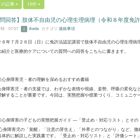
ての記事
10件
問回答】肢体不自由児の心理生理病理（令和８年度免
 : 07/27
ikeda
カテゴリ:
連絡事項
２６年７月２６日（日）に免許法認定講習で肢体不自由児の心理生理病
の紹介と医療的ケアについての質問への回答をこちらに書きます。
症心身障害児・者の理解を深めるおすすめ書籍
心身障害児・者の支援では、わずかな表情や視線、姿勢、呼吸の変化な
理解することが重要です。今回は、実態把握や授業づくり、コミュニケ
症心身障害の子どもの実態把握ガイド ―「受止め・対応リスト」とその「
心身障害児の「覚醒」「注意の芽生え」「外界とのつながり」など、微
具体的に解説した実践書です。「受止め・対応リスト」と「評価シート