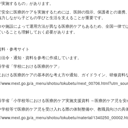
が実施するもの」があります。
で安全に医療的ケアを実施するためには、医師の指示、保護者との連携
協力しながら子どもの学びと生活を支えることが重要です。
体や施設によって運用方法が異なる医療的ケアもあるため、全国一律で
ていることも理解しておく必要があります。
資料・参考サイト
の法令・通知・資料を参考に作成しています。
科学省「学校における医療的ケア」
における医療的ケアの基本的な考え方や通知、ガイドライン、研修資料
://www.mext.go.jp/a_menu/shotou/tokubetu/mext_00706.html?utm_sou
科学省「小学校等における医療的ケア実施支援資料 ～医療的ケア児を安
中学校等で医療的ケア児を受け入れる際の体制整備や、教職員向けの具
://www.mext.go.jp/a_menu/shotou/tokubetu/material/1340250_00002.