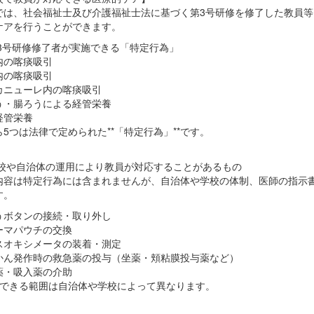
では、社会福祉士及び介護福祉士法に基づく第3号研修を修了した教員
ケアを行うことができます。
第3号研修修了者が実施できる「特定行為」
内の喀痰吸引
内の喀痰吸引
カニューレ内の喀痰吸引
う・腸ろうによる経管栄養
経管栄養
5つは法律で定められた**「特定行為」**です。
学校や自治体の運用により教員が対応することがあるもの
内容は特定行為には含まれませんが、自治体や学校の体制、医師の指示
す。
うボタンの接続・取り外し
ーマパウチの交換
スオキシメータの装着・測定
かん発作時の救急薬の投与（坐薬・頬粘膜投与薬など）
薬・吸入薬の介助
施できる範囲は自治体や学校によって異なります。