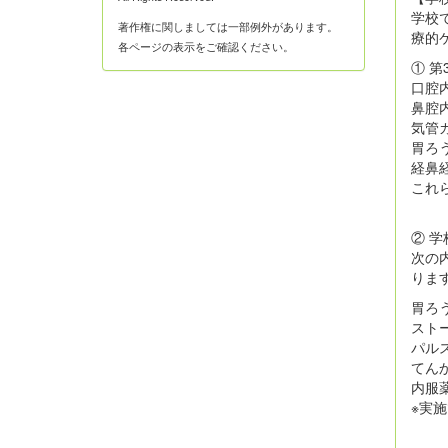
学校
著作権に関しましては一部例外があります。
療的
各ページの表示をご確認ください。
① 
口腔
鼻腔
気管
胃ろ
経鼻
これら
② 
次の
りま
胃ろ
スト
パル
てん
内服
※実