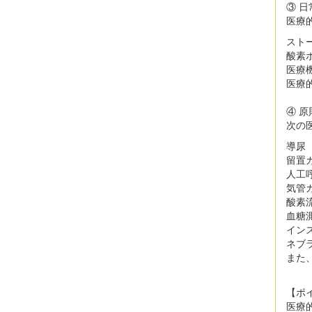
③ 
医療
スト
酸素
医療
医療
④ 
次の
導尿
留置
人工
気管
酸素
血糖
イン
ネブ
また
【ポ
医療