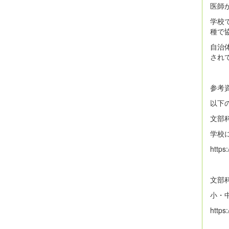
医師
学校
種で
自治
され
参考
以下
文部
学校
https
文部
小・
https