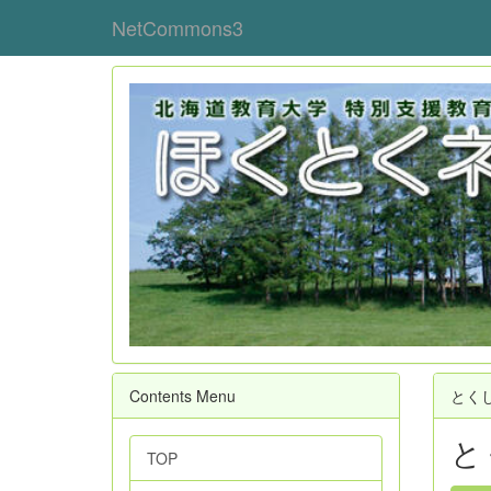
NetCommons3
Contents Menu
とく
と
TOP