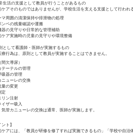
日常生活の支援として教員が行うことがあるもの
的ケアそのものではありませんが、学校生活を支える支援として行われ
ーマ周囲の清潔保持や排泄物の処理
ボンベの残量確認や運搬
機器の見守りや日常的な管理補助
的ケア実施時の児童の見守りや環境整備
原則として看護師・医師が実施するもの
医療行為は、原則として教員が実施することはできません。
（間欠導尿）
カテーテルの管理
呼吸器の管理
カニューレの交換
流量の変更
測定
スリン注射
ライザー吸入
、気管カニューレの交換は通常、医師が実施します。
イント】
的ケアには、「教員が研修を修了すれば実施できるもの」「学校や自治