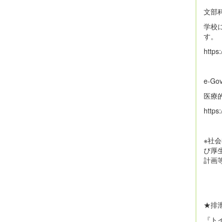
文部
学校
す。
https
e-
医療
https
※社
び厚
計画
★排
『ト