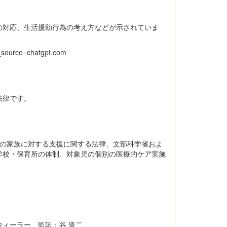
の対応、生活援助行為の考え方などが示されていま
_source=chatgpt.com
法律です。
その家族に対する支援に関する法律、文部科学省およ
学校・保育所の体制、対象児の個別の医療的ケア実施
ィーラー 監訳：谷 晋二