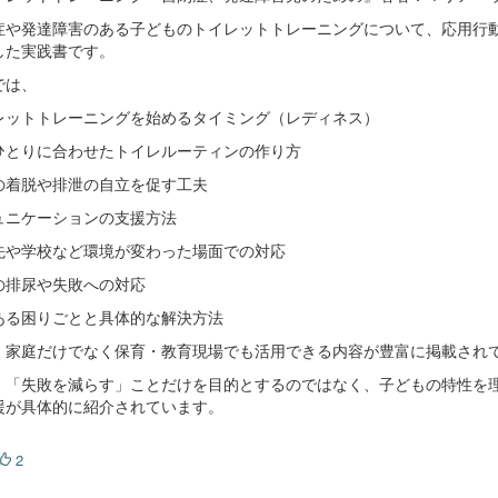
症や発達障害のある子どものトイレットトレーニングについて、応用行動
した実践書です。
では、
レットトレーニングを始めるタイミング（レディネス）
ひとりに合わせたトイレルーティンの作り方
の着脱や排泄の自立を促す工夫
ュニケーションの支援方法
先や学校など環境が変わった場面での対応
の排尿や失敗への対応
ある困りごとと具体的な解決方法
、家庭だけでなく保育・教育現場でも活用できる内容が豊富に掲載され
、「失敗を減らす」ことだけを目的とするのではなく、子どもの特性を
援が具体的に紹介されています。
2