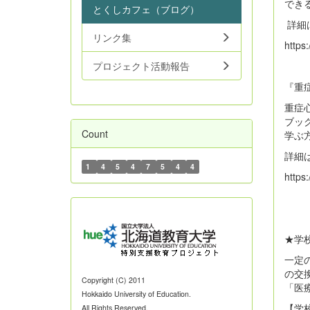
でき
とくしカフェ（ブログ）
詳細
リンク集
https
プロジェクト活動報告
『重
重症
ブッ
Count
学ぶ
詳細
1
4
5
4
7
5
4
4
https
★学
一定
の交
Copyright (C) 2011
「医
Hokkaido University of Education.
【学
All Rights Reserved.