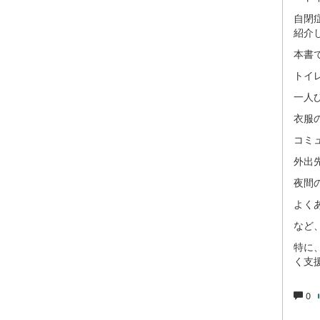
自閉
紹介
本書
トイ
一人
衣服
コミ
外出
夜間
よく
など
特に
く支
0