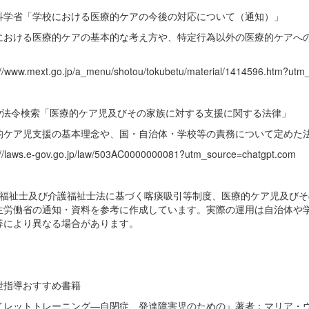
科学省「学校における医療的ケアの今後の対応について（通知）」
における医療的ケアの基本的な考え方や、特定行為以外の医療的ケアへ
://www.mext.go.jp/a_menu/shotou/tokubetu/material/1414596.htm?utm
Gov法令検索「医療的ケア児及びその家族に対する支援に関する法律」
的ケア児支援の基本理念や、国・自治体・学校等の責務について定めた
://laws.e-gov.go.jp/law/503AC0000000081?utm_source=chatgpt.com
会福祉士及び介護福祉士法に基づく喀痰吸引等制度、医療的ケア児及び
生労働省の通知・資料を参考に作成しています。実際の運用は自治体や
等により異なる場合があります。
泄指導おすすめ書籍
イレットトレーニング―自閉症、発達障害児のための』著者：マリア・ウ