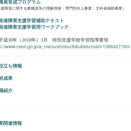
職員育成プログラム
達障害に関する教職員等の理解啓発・専門性向上事業：
文科省補助事業）
発達障害支援学習補助テキスト
発達障害支援学習用ワークブック
成30年（2018年）3月 特別支援学校学習指導要領
tp://www.mext.go.jp/a_menu/shotou/tokubetu/main/1386427.htm
役立ち情報
術成果
籍紹介
害関連情報