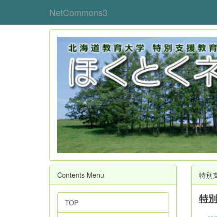
NetCommons3
Contents Menu
特別
特
TOP