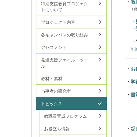
・
教
特別支援教育プロジェク
（発
トについて
プロジェクト内容
・
・
各キャンパスの取り組み
・平
アセスメント
ht
発達支援ファイル・ツー
ル
・
お
教材・素材
・
学
当事者の研究室
・
書
トピックス
教職員育成プログラム
・
災
お役立ち情報